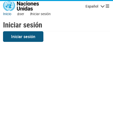
Pasar al contenido principal
Español
Navegaci
Inicio
user
Iniciar sesión
Iniciar sesión
Iniciar sesión